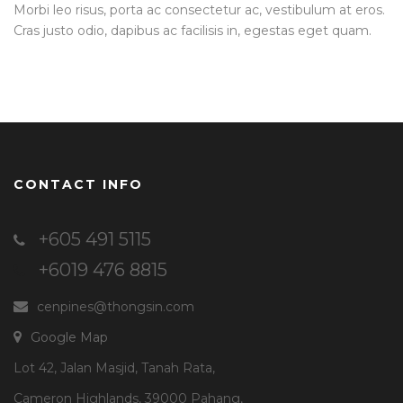
Morbi leo risus, porta ac consectetur ac, vestibulum at eros.
Cras justo odio, dapibus ac facilisis in, egestas eget quam.
CONTACT INFO
+605 491 5115
+6019 476 8815
cenpines@thongsin.com
Google Map
Lot 42, Jalan Masjid, Tanah Rata,
Cameron Highlands, 39000 Pahang,