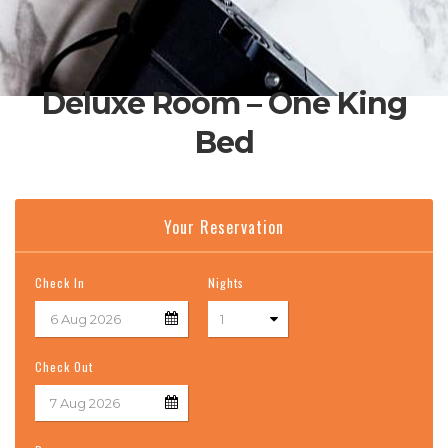
Deluxe Room – One King
Bed
Your Reservation
Check In
Nights
Check Out