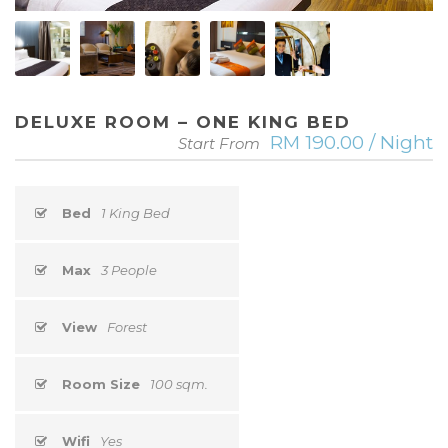
DELUXE ROOM – ONE KING BED
RM 190.00 / Night
Start From
Bed
1 King Bed
Max
3 People
View
Forest
Room Size
100 sqm.
Wifi
Yes